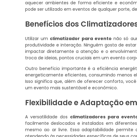
aquecer ambientes de forma eficiente e econômi
pode ser utilizado em eventos de qualquer porte, de
Benefícios dos Climatizadore
Utilizar um
climatizador para evento
não só aum
produtividade e interação. Ninguém gosta de esta
impactar diretamente a atenção e o envolvimen
troca de ideias, pontos cruciais em um evento corpo
Outro benefício importante é a eficiência energé
energeticamente eficientes, consumindo menos ele
Isso significa que, além de oferecer conforto, vo
um evento mais sustentável e econômico.
Flexibilidade e Adaptação em
A versatilidade dos
climatizadores para event
facilmente deslocados e instalados em diferentes
mesmo ao ar livre. Essa adaptabilidade permite 
atendendo às necessidades específicas de seus co