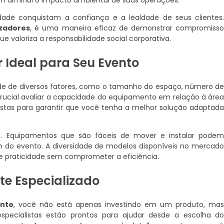
m diminui o impacto ambiental de suas operações.
ade conquistam a confiança e a lealdade de seus clientes
izadores
, é uma maneira eficaz de demonstrar compromiss
 valoriza a responsabilidade social corporativa.
 Ideal para Seu Evento
de de diversos fatores, como o tamanho do espaço, número d
 crucial avaliar a capacidade do equipamento em relação à áre
listas para garantir que você tenha a melhor solução adaptad
de. Equipamentos que são fáceis de mover e instalar pode
do evento. A diversidade de modelos disponíveis no mercad
 praticidade sem comprometer a eficiência.
te Especializado
ento
, você não está apenas investindo em um produto, ma
pecialistas estão prontos para ajudar desde a escolha d