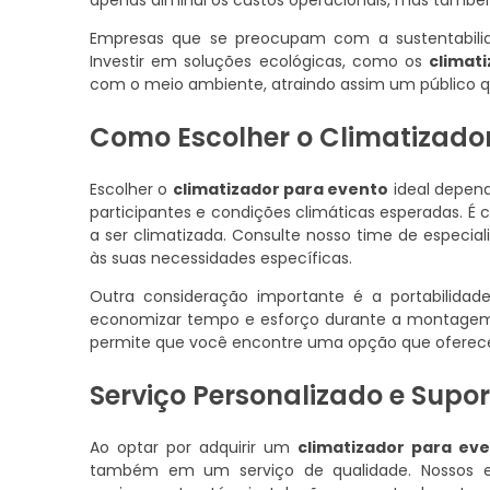
apenas diminui os custos operacionais, mas també
Empresas que se preocupam com a sustentabilid
Investir em soluções ecológicas, como os
climat
com o meio ambiente, atraindo assim um público que
Como Escolher o Climatizador
Escolher o
climatizador para evento
ideal depen
participantes e condições climáticas esperadas. É
a ser climatizada. Consulte nosso time de especia
às suas necessidades específicas.
Outra consideração importante é a portabilida
economizar tempo e esforço durante a montagem 
permite que você encontre uma opção que oferece
Serviço Personalizado e Supor
Ao optar por adquirir um
climatizador para ev
também em um serviço de qualidade. Nossos es