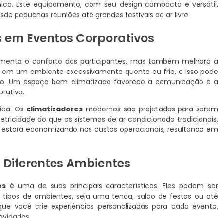
ca. Este equipamento, com seu design compacto e versátil
sde pequenas reuniões até grandes festivais ao ar livre.
s em Eventos Corporativos
enta o conforto dos participantes, mas também melhora 
r em um ambiente excessivamente quente ou frio, e isso pod
to. Um espaço bem climatizado favorece a comunicação e 
rativo.
tica. Os
climatizadores
modernos são projetados para sere
tricidade do que os sistemas de ar condicionado tradicionais
cê estará economizando nos custos operacionais, resultando e
 Diferentes Ambientes
os
é uma de suas principais características. Eles podem se
 tipos de ambientes, seja uma tenda, salão de festas ou at
que você crie experiências personalizadas para cada evento
nvidados.