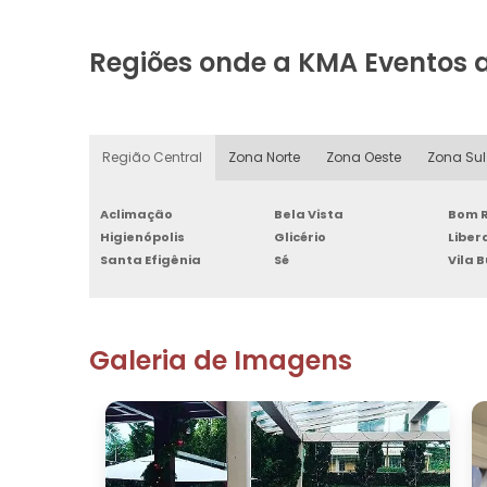
Regiões onde a KMA Eventos 
Região Central
Zona Norte
Zona Oeste
Zona Sul
Aclimação
Bela Vista
Bom R
Higienópolis
Glicério
Libe
Santa Efigênia
Sé
Vila 
Galeria de Imagens