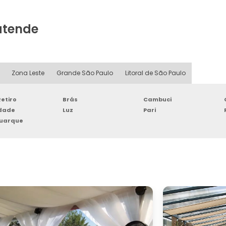
atende
Zona Leste
Grande São Paulo
Litoral de São Paulo
etiro
Brás
Cambuci
rdade
Luz
Pari
Buarque