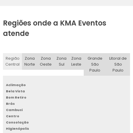
Regiões onde a KMA Eventos
atende
Região
Zona
Zona
Zona
Zona
Grande
Litoral de
Central
Norte
Oeste
Sul
Leste
São
São
Paulo
Paulo
Aclimação
Bela Vista
Bom Retiro
Brás
Cambuci
Centro
Consolação
Higienópolis