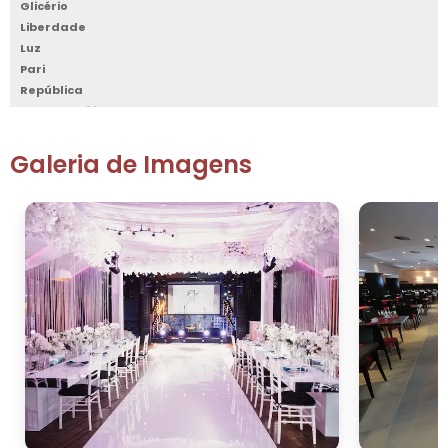
Glicério
Liberdade
Luz
Pari
República
Santa Cecília
Santa Efigênia
Sé
Galeria de Imagens
Vila Buarque