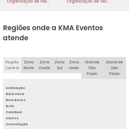
Organização de feiras
Organização de feiras e eventos
Regiões onde a KMA Eventos
atende
Região
Zona
Zona
Zona
Zona
Grande
Litoral de
Central
Norte
Oeste
Sul
Leste
São
São
Paulo
Paulo
Aclimação
Bela Vista
Bom Retiro
Brás
Cambuci
Centro
Consolação