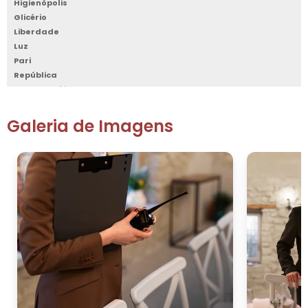
Higienópolis
Glicério
Liberdade
Luz
Pari
República
Santa Cecília
Santa Efigênia
Sé
Galeria de Imagens
Vila Buarque