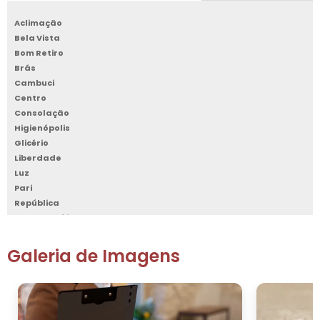
Aclimação
Bela Vista
Bom Retiro
Brás
Cambuci
Centro
Consolação
Higienópolis
Glicério
Liberdade
Luz
Pari
República
Santa Cecília
Santa Efigênia
Sé
Galeria de Imagens
Vila Buarque